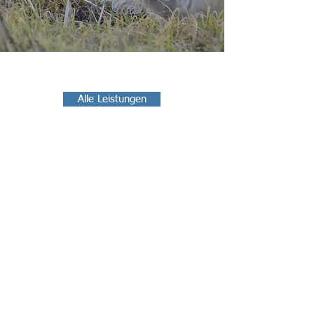
Alle Leistungen
So erreichen Sie mich am
besten
Mobil: 0171 –
99 77 8 44
Telefon