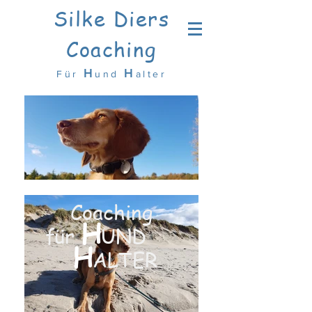
Silke Diers
Coaching
H
H
Für
und
alter
Coaching
H
für
UND
H
ALTER