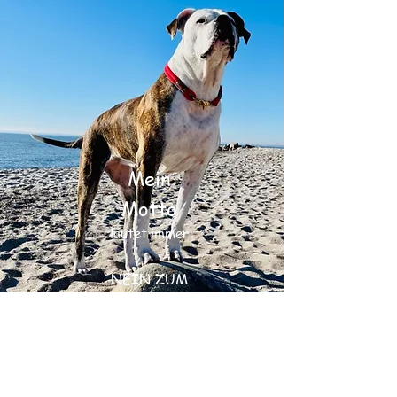
Mein
Motto
lautet immer
NEIN ZUM
RASSISMUS​